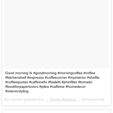
Good morning ☕ #goodmorning #morningcoffee #coffee
#kitchenshelf #espresso #coffeecorner #myinterior #shelfie
#coffeequotes #caffeinefix #bialetti #phinfilter #tomado
#bookforpaperlovers #pilea #caffeine #homedecor
#interiorstyling
Een bericht gedeeld door
♡ Mandy Bollegraf ♡
(@mandybollegraf) op