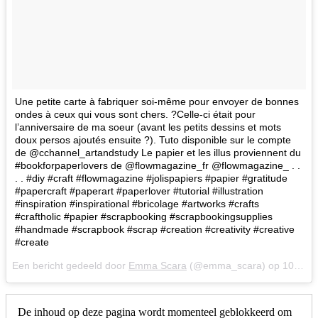
Une petite carte à fabriquer soi-même pour envoyer de bonnes
ondes à ceux qui vous sont chers. ?Celle-ci était pour
l’anniversaire de ma soeur (avant les petits dessins et mots
doux persos ajoutés ensuite ?). Tuto disponible sur le compte
de @cchannel_artandstudy Le papier et les illus proviennent du
#bookforpaperlovers de @flowmagazine_fr @flowmagazine_ . .
. . #diy #craft #flowmagazine #jolispapiers #papier #gratitude
#papercraft #paperart #paperlover #tutorial #illustration
#inspiration #inspirational #bricolage #artworks #crafts
#craftholic #papier #scrapbooking #scrapbookingsupplies
#handmade #scrapbook #scrap #creation #creativity #creative
#create
Een bericht gedeeld door
Emma Scara
(@emma_scara) op
10 Feb 2018 om 2:56 (PST)
De inhoud op deze pagina wordt momenteel geblokkeerd om