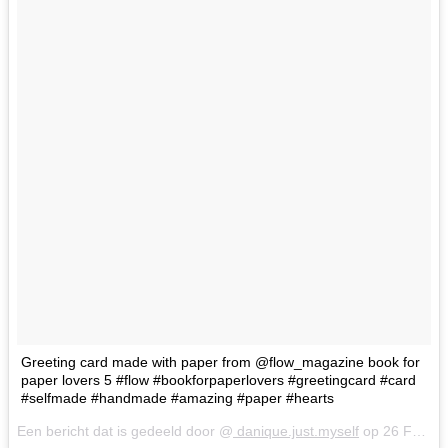
Greeting card made with paper from @flow_magazine book for
paper lovers 5 #flow #bookforpaperlovers #greetingcard #card
#selfmade #handmade #amazing #paper #hearts
Een bericht dat is gedeeld door @
danique.just.myself
op
26 Feb 2018 om 9:40 (PST)