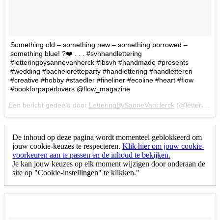
Something old – something new – something borrowed –
something blue! ?❤️ . . . #svhhandlettering
#letteringbysannevanherck #lbsvh #handmade #presents
#wedding #bacheloretteparty #handlettering #handletteren
#creative #hobby #staedler #fineliner #ecoline #heart #flow
#bookforpaperlovers @flow_magazine
Een bericht gedeeld door
LetteringBySanneVanHerck
(@letteringbysannevanherck) op
De inhoud op deze pagina wordt momenteel geblokkeerd om
jouw cookie-keuzes te respecteren.
Klik hier om jouw cookie-
voorkeuren aan te passen en de inhoud te bekijken.
Je kan jouw keuzes op elk moment wijzigen door onderaan de
site op "Cookie-instellingen" te klikken."