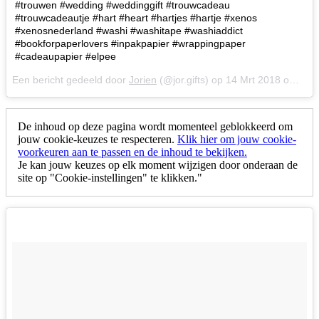
#trouwen #wedding #weddinggift #trouwcadeau
#trouwcadeautje #hart #heart #hartjes #hartje #xenos
#xenosnederland #washi #washitape #washiaddict
#bookforpaperlovers #inpakpapier #wrappingpaper
#cadeaupapier #elpee
Een bericht gedeeld door
Jorien
(@jor.gifts) op
14 Mrt 2018 om 10:45 (PDT)
De inhoud op deze pagina wordt momenteel geblokkeerd om
jouw cookie-keuzes te respecteren.
Klik hier om jouw cookie-
voorkeuren aan te passen en de inhoud te bekijken.
Je kan jouw keuzes op elk moment wijzigen door onderaan de
site op "Cookie-instellingen" te klikken."