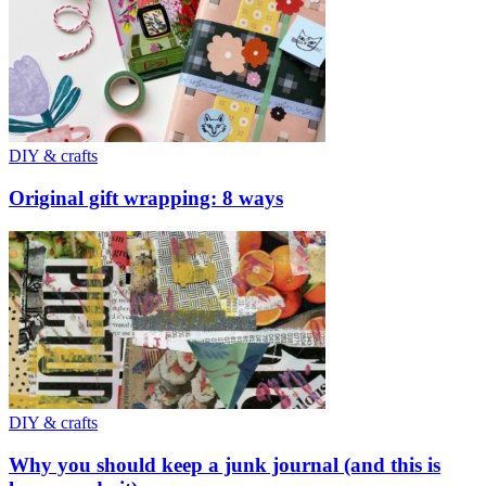
DIY & crafts
Original gift wrapping: 8 ways
DIY & crafts
Why you should keep a junk journal (and this is