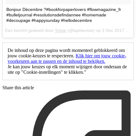
Bonjour Décembre ?#bookforpaperlovers #flowmagazine_fr
#bulletjournal #resolutionsdefindannee #homemade
#decoupage #happysunday #hellodecembre
Een bericht gedeeld door
Sylvie
(@laptitevivie) op
3 Dec 2017 om 6:38 (PST)
De inhoud op deze pagina wordt momenteel geblokkeerd om
jouw cookie-keuzes te respecteren.
Klik hier om jouw cookie-
voorkeuren aan te passen en de inhoud te bekijken.
Je kan jouw keuzes op elk moment wijzigen door onderaan de
site op "Cookie-instellingen" te klikken."
Share this article