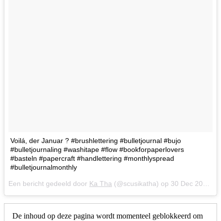
Voilá, der Januar ? #brushlettering #bulletjournal #bujo
#bulletjournaling #washitape #flow #bookforpaperlovers
#basteln #papercraft #handlettering #monthlyspread
#bulletjournalmonthly
Een bericht gedeeld door
Ka Tha
(@scusikatha) op
30 Dec 2017 om 4:06 (PST)
De inhoud op deze pagina wordt momenteel geblokkeerd om