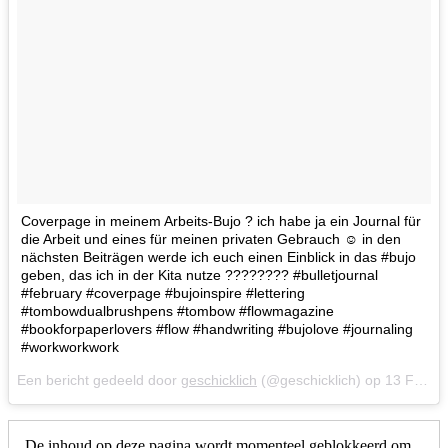
Coverpage in meinem Arbeits-Bujo ? ich habe ja ein Journal für
die Arbeit und eines für meinen privaten Gebrauch ☺️ in den
nächsten Beiträgen werde ich euch einen Einblick in das #bujo
geben, das ich in der Kita nutze ???????? #bulletjournal
#february #coverpage #bujoinspire #lettering
#tombowdualbrushpens #tombow #flowmagazine
#bookforpaperlovers #flow #handwriting #bujolove #journaling
#workworkwork
Een bericht gedeeld door
geschicklich
(@geschicklich) op
13 Feb 2018 om 5:14 (PST)
De inhoud op deze pagina wordt momenteel geblokkeerd om