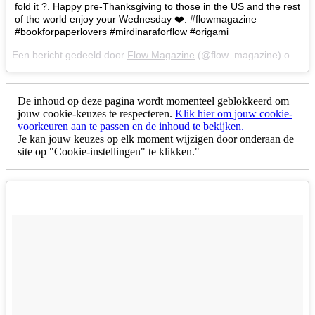
fold it ?. Happy pre-Thanksgiving to those in the US and the rest
of the world enjoy your Wednesday ❤️. #flowmagazine
#bookforpaperlovers #mirdinaraforflow #origami
Een bericht gedeeld door
Flow Magazine
(@flow_magazine) op
28 
De inhoud op deze pagina wordt momenteel geblokkeerd om
jouw cookie-keuzes te respecteren.
Klik hier om jouw cookie-
voorkeuren aan te passen en de inhoud te bekijken.
Je kan jouw keuzes op elk moment wijzigen door onderaan de
site op "Cookie-instellingen" te klikken."