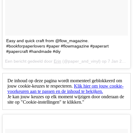
Easy and quick craft from @flow_magazine.
#bookforpaperlovers #paper #flowmagazine #paperart
#papercraft #handmade #diy
Een bericht gedeeld door
Erin
(@paper_and_vinyl) op
7 Jan 2018 om 12:06 (PST)
De inhoud op deze pagina wordt momenteel geblokkeerd om
jouw cookie-keuzes te respecteren.
Klik hier om jouw cookie-
voorkeuren aan te passen en de inhoud te bekijken.
Je kan jouw keuzes op elk moment wijzigen door onderaan de
site op "Cookie-instellingen" te klikken."